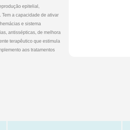
eprodução epitelial,
e. Tem a capacidade de ativar
 hemácias e sistema
ias, antissépticas, de melhora
ente terapêutico que estimula
mplemento aos tratamentos
 casino gaming without having
t
options, players are able to
 still have a wide range of
o choose from hundreds of
poker, and more. With fast
ing their favorite casino
ll of the slots or strategic