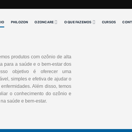
CIO
PHILOZON
OZONCARE
O QUE FAZEMOS
CURSOS
CONT
mos produtos com ozônio de alta
fica para a saúde e o bem-estar dos
so objetivo é oferecer uma
ável, simples e efetiva de ajudar o
s enfermidades. Além disso, temos
iar o conhecimento do ozônio e
 na saúde e bem-estar.