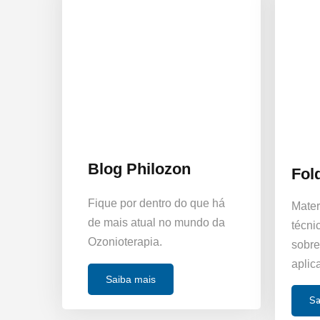
Blog Philozon
Fol
Fique por dentro do que há
Materi
de mais atual no mundo da
técni
Ozonioterapia.
sobre
aplic
Saiba mais
Sa