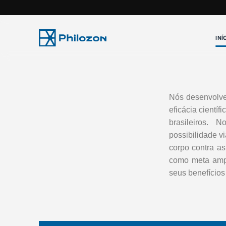
INÍ
Nós desenvolve
eficácia cientí
brasileiros
.
Nos
possibilidade vi
corpo contra a
como meta ampl
seus benefícios