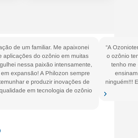
ação de um familiar. Me apaixonei
“A Ozonioter
 e aplicações do ozônio em muitas
o ozônio te
rgulhei nessa paixão intensamente,
tenho me 
ia em expansão! A Philozon sempre
ensiname
stemunhar e produzir inovações de
ninguém!!! 
qualidade em tecnologia de ozônio
o