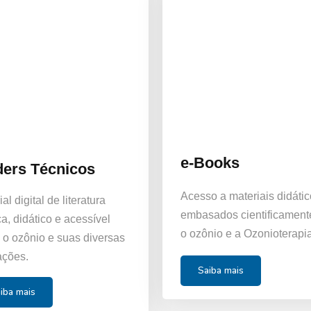
e-Books
ders Técnicos
Acesso a materiais didáti
al digital de literatura
embasados cientificament
ca, didático e acessível
o ozônio e a Ozonioterapia
 o ozônio e suas diversas
ações.
Saiba mais
iba mais