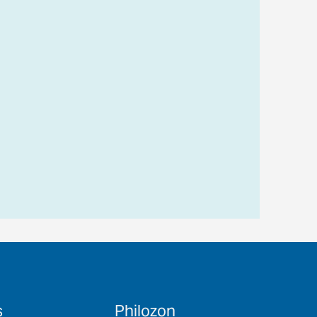
s
Philozon