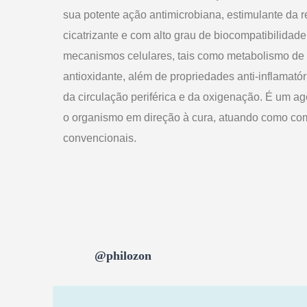
sua potente ação antimicrobiana, estimulante da r
cicatrizante e com alto grau de biocompatibilidad
mecanismos celulares, tais como metabolismo de
antioxidante, além de propriedades anti-inflamatór
da circulação periférica e da oxigenação. É um ag
o organismo em direção à cura, atuando como co
convencionais.
Online casino Canada offers a great way to enjoy
to travel to an actual casino. With
casino 5$ deposi
take advantage of budget-friendly opportunities and
casino gaming choices. Players have the ability t
@philozon
casino games including slots, roulette, blackjack, 
deposits and quick payouts, players can start enjoy
games in no time. Whether you’re looking for the thri